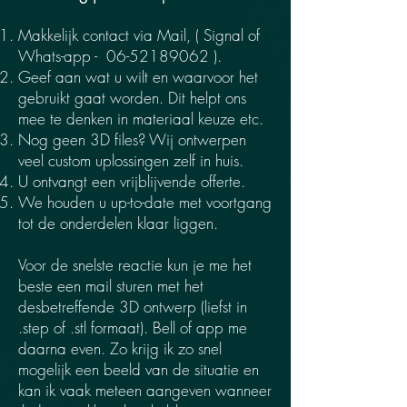
Makkelijk contact via Mail,
( Signal of
Whats-app -
06-52189062
)
.
Geef aan wat u wilt en waarvoor het
gebruikt gaat worden. Dit helpt ons
mee te denken in materiaal keuze etc.
Nog geen 3D files? Wij ontwerpen
veel custom uplossingen zelf in huis.
U ontvangt een vrijblijvende offerte.
We houden u up-to-date met voortgang
tot de onderdelen klaar liggen.
Voor de snelste reactie kun je me het
beste een mail sturen met het
desbetreffende 3D ontwerp (liefst in
.step of .stl formaat). Bell of app me
daarna even. Zo krijg ik zo snel
mogelijk een beeld van de situatie en
kan ik vaak meteen aangeven wanneer