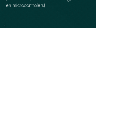
en microcontrolers)
3D Design
©2019 by AcE Craft.
KvK : 76178374 | BTW : NL003054815B30
Don't be afraid to ask small questions
over chat or mail. If I ended up helping
you with your challange please consider