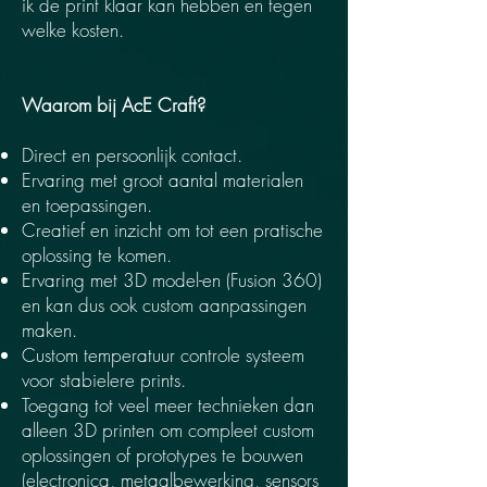
ik de print klaar kan hebben en tegen
welke kosten.
Waarom bij AcE Craft?
Direct en persoonlijk contact.
Ervaring met groot aantal materialen
en toepassingen.
Creatief en inzicht om tot een pratische
oplossing te komen.
Ervaring met 3D model-en (Fusion 360)
en kan dus ook custom aanpassingen
maken.
Custom temperatuur controle systeem
voor stabielere prints.
Toegang tot veel meer technieken dan
alleen 3D printen om compleet custom
oplossingen of prototypes te bouwen
(electronica, metaalbewerking, sensors